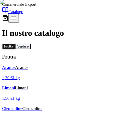
Commerciale Export
Catalogo
Il nostro catalogo
Frutta
Verdure
Frutta
Arance
Arance
1,30 €
1 kg
Limoni
Limoni
1,50 €
1 kg
Clementine
Clementine