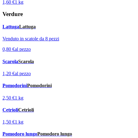
1,60 €
1 kg
Verdure
Lattuga
Lattuga
Venduto in scatole da 8 pezzi
0,80 €
al pezzo
Scarola
Scarola
1,20 €
al pezzo
Pomodorini
Pomodorini
2,50 €
1 kg
Cetrioli
Cetrioli
1,50 €
1 kg
Pomodoro lungo
Pomodoro lungo